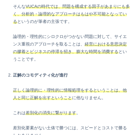
そんな
VUCAの時代では、問題を構成する因子があまりにも多
く、分析的・論理的なアプローチはもはや不可能となってい
る
というのが筆者の主張です。
論理的・理性的にシロクロがつかない問題に対して、サイエ
ンス重視のアプローチを取ることは、
経営における意思決定
の膠着とビジネスの停滞を招き、膨大な時間を消費する
とい
うことです。
正解のコモディティ化が進行
正しく論理的に・理性的に情報処理をするということは、他
人と同じ正解を出すということ
に他なりません。
これは
差別化の消失に繋がります
。
差別化要素がない土俵で勝つには、スピードとコストで勝る