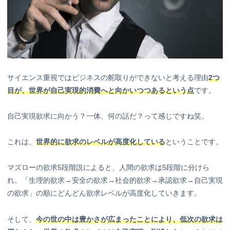
サイエンス重視ではビジネスの舵取りができないと考える理由
2つ
目が、世界が自己実現的消費へと向かいつつあるという点
です。
自己実現欲求に向かう？一体、何の話だ？って感じですね笑。
これは、
世界的に欲求のレベルが高度化
している
ということです。
マズローの欲求5段階説によると、人間の欲求は5段階に分けら
れ、「生理的欲求→安全の欲求→社会的欲求→承認欲求→自己実現
の欲求」の順にどんどん欲求レベルが高度化していきます。
そして、
今の世の中は豊かさが広まったことにより、低次の欲求は