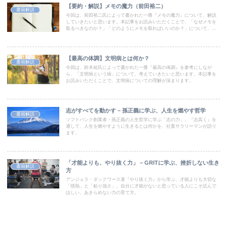
【要約・解説】メモの魔力（前田裕二）
書籍解説
今回は、前田裕二氏によって書かれた一冊『メモの魔力』について、解説
していきたいと思います。本記事をお読みいただくことで、「なぜメモを
取るべきなのか？」「どのようにメモを取ればいいのか？」について、ご
理解いただけます。ぜひ最後までお楽しみください。
【最高の体調】文明病とは何か？
書籍解説
今回は、鈴木祐氏によって書かれた一冊『最高の体調』を参考にしなが
ら、「文明病という病」について、考えていきたいと思います。本記事を
お読みいただくことで、文明病についての理解が深まります。
志がすべてを動かす – 孫正義に学ぶ、人生を燃やす哲学
書籍解説
ソフトバンク創業者・孫正義の人生哲学に学ぶ「志の力」。『志高く』を
通して、人生を燃やすように生きるとは何かを、社畜サラリーマンが語り
ます。
「才能よりも、やり抜く力」 – GRITに学ぶ、挫折しない生き
書籍解説
方
アンジェラ・ダックワース著『やり抜く力』から学ぶ、才能よりも大切な
「情熱」と「粘り強さ」。自分に才能がないと思っている人にこそ読んで
ほしい、あきらめない力の育て方。