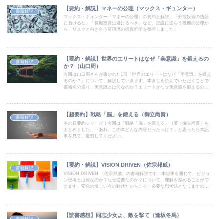
【要約・解説】マネーの公理（マックス・ギュンター）
書籍解説
マックス・ギュンター『マネーの公理』の要約と解説。「分散投資の誘惑
に負けるな」「長期投資は避けるべき」など、定説に逆らう投機の公理か
ら、リスクと向き合う英国流の投資哲学を整理しました。
【要約・解説】世界のエリートはなぜ「美意識」を鍛えるの
書籍解説
か？（山口周）
今回は山口周さんが書かれた1冊『世界のエリートはなぜ「美意識」を鍛え
るのか？』について、解説していきます。本きじを読んでいただくことで
書籍名の通り、美意識とは何なのか？エリートがなぜ美意識を鍛えるの
か？について、ご理解いただけます。ぜひお読みください。
【超要約】戦略「脳」を鍛える（御立尚資）
書籍解説
本の超要約シリーズ！今回は『戦略「脳」を鍛える』（著：御立尚資）を
まとめました。「あれ、この本どんな内容だったっけ？」と思ったら本記
事を見て、復習してください。
【要約・解説】VISION DRIVEN（佐宗邦威）
書籍解説
VISION DRIVEN （佐宗邦威）の書籍解説です。本記事を通じて、ビジョ
ン思考とは何なのか？なぜ必要なのか？について、理解を深めることがで
きます。変化の激しい今の時代だからこそ、必要な思考法となりますの
で、興味がある方はぜひお読みください。
【読書感想】同志少女よ、敵を撃て（逢坂冬馬）
書籍解説