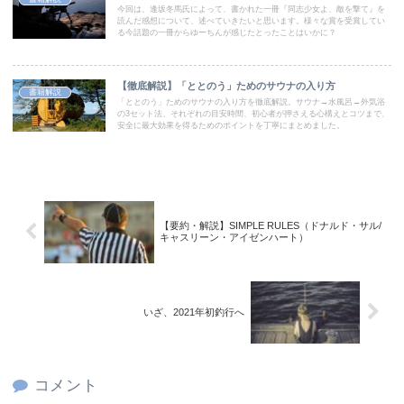
今回は、逢坂冬馬氏によって、書かれた一冊『同志少女よ、敵を撃て』を
読んだ感想について、述べていきたいと思います。様々な賞を受賞してい
る今話題の一冊からゆーちんが感じたとったことはいかに？
【徹底解説】「ととのう」ためのサウナの入り方
書籍解説
「ととのう」ためのサウナの入り方を徹底解説。サウナ→水風呂→外気浴
の3セット法、それぞれの目安時間、初心者が押さえる心構えとコツまで、
安全に最大効果を得るためのポイントを丁寧にまとめました。
【要約・解説】SIMPLE RULES（ドナルド・サル/
キャスリーン・アイゼンハート）
いざ、2021年初釣行へ
コメント