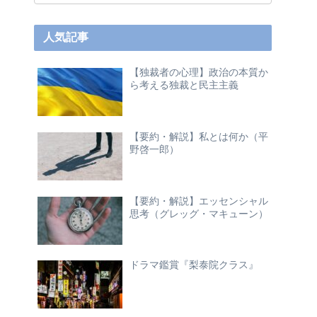
人気記事
【独裁者の心理】政治の本質か
ら考える独裁と民主主義
【要約・解説】私とは何か（平
野啓一郎）
【要約・解説】エッセンシャル
思考（グレッグ・マキューン）
ドラマ鑑賞『梨泰院クラス』