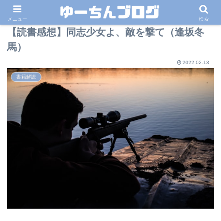
メニュー
検索
【読書感想】同志少女よ、敵を撃て（逢坂冬
馬）
2022.02.13
書籍解説