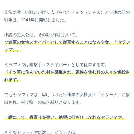
非常に激しい戦いが繰り広げられたドイツ（ナチス）とソ連の間の
戦争は、1941年に開戦しました。
小説の主人公は、その独ソ戦において、
ソ連軍の女性スナイパーとして従軍することになる少女、「
セラフ
ィマ
」。
セラフィマ
は狙撃手（スナイパー）として従軍する前、
ドイツ軍に住んでいた村を襲撃され、家族を含む村の人々を惨殺さ
れます。
でも
セラフィマ
は、駆けつけたソ連軍の女性兵士「
イリーナ
」に救
出され、村で唯一の生き残りとなります。
一瞬にして、身寄りを喪い、絶望に打ちひしがれる
セラフィマ
。
そんな
セラフィマ
に対し、
イリーナ
は、