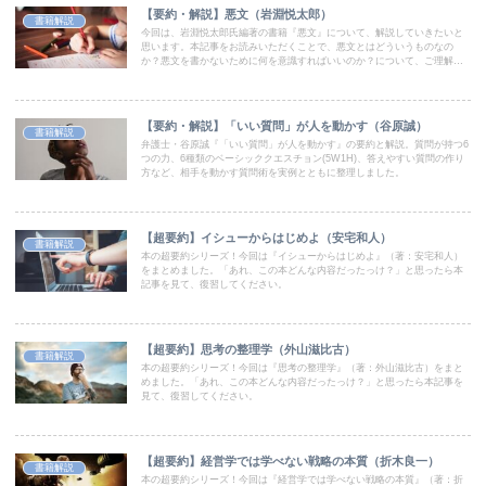
【要約・解説】悪文（岩淵悦太郎）
書籍解説
今回は、岩淵悦太郎氏編著の書籍『悪文』について、解説していきたいと
思います。本記事をお読みいただくことで、悪文とはどういうものなの
か？悪文を書かないために何を意識すればいいのか？について、ご理解い
ただけます。ぜひお読みください。
【要約・解説】「いい質問」が人を動かす（谷原誠）
書籍解説
弁護士・谷原誠『「いい質問」が人を動かす』の要約と解説。質問が持つ6
つの力、6種類のベーシッククエスチョン(5W1H)、答えやすい質問の作り
方など、相手を動かす質問術を実例とともに整理しました。
【超要約】イシューからはじめよ（安宅和人）
書籍解説
本の超要約シリーズ！今回は『イシューからはじめよ』（著：安宅和人）
をまとめました。「あれ、この本どんな内容だったっけ？」と思ったら本
記事を見て、復習してください。
【超要約】思考の整理学（外山滋比古）
書籍解説
本の超要約シリーズ！今回は『思考の整理学』（著：外山滋比古）をまと
めました。「あれ、この本どんな内容だったっけ？」と思ったら本記事を
見て、復習してください。
【超要約】経営学では学べない戦略の本質（折木良一）
書籍解説
本の超要約シリーズ！今回は『経営学では学べない戦略の本質』（著：折