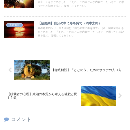
木良一）をまとめました。「あれ、この本どんな内容だったっけ？」と思
ったら本記事を見て、復習してください。
【超要約】自分の中に毒を持て（岡本太郎）
書籍解説
本の超要約シリーズ！今回は『自分の中に毒を持て』（著：岡本太郎）を
まとめました。「あれ、この本どんな内容だったっけ？」と思ったら本記
事を見て、復習してください。
【徹底解説】「ととのう」ためのサウナの入り方
【独裁者の心理】政治の本質から考える独裁と民
主主義
コメント