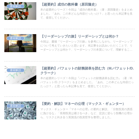
【超要約】成功の教科書（原田隆史）
書籍解説
本の超要約シリーズ！今回は『成功の教科書』（著：原田隆史）をまとめ
ました。「あれ、この本どんな内容だったっけ？」と思ったら本記事を見
て、復習してください。
【リーダーシップの旅】リーダーシップとは何か？
書籍解説
今回は、書籍『リーダーシップの旅』を参考にしながら、リーダーシップ
について考えていきたいと思います。本記事をお読みいただくことで、リ
ーダーシップとは何か？、リーダーシップの本質について、理解すること
ができます。ぜひ最後までお読みください。
【超要約】バフェットの財務諸表を読む力（M.バフェット/D.
書籍解説
クラーク）
本の超要約シリーズ！今回は『バフェットの財務諸表を読む力』（著：M.
バフェット/D.クラーク）をまとめました。「あれ、この本どんな内容だっ
たっけ？」と思ったら本記事を見て、復習してください。
【要約・解説】マネーの公理（マックス・ギュンター）
書籍解説
マックス・ギュンター『マネーの公理』の要約と解説。「分散投資の誘惑
に負けるな」「長期投資は避けるべき」など、定説に逆らう投機の公理か
ら、リスクと向き合う英国流の投資哲学を整理しました。