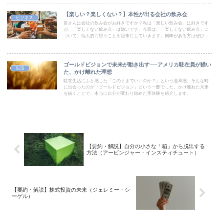
【楽しい？楽しくない？】本性が出る会社の飲み会
ビジネス
皆さんは会社の飲み会がお好きですか？私は「楽しい飲み会」は好きです
が、「楽しくない飲み会」は嫌いです。今回は、「楽しくない飲み会」に
ついて、個人的に思うことを記事にしていきます。興味がある方はぜひ一
読いただければと思います。
ゴールドビジョンで未来が動き出す──アメリカ駐在員が描い
生活
た、かけ離れた理想
駐在生活にふと感じた「このままでいいのか？」という違和感。そんな時
に出会ったのが『ゴールドビジョン』という一冊でした。かけ離れた未来
を描くことで、本当に自分が変わり始めた実体験を紹介します。
【要約・解説】自分の小さな「箱」から脱出する
方法（アービンジャー・インスティチュート）
【要約・解説】株式投資の未来（ジェレミー・シ
ーゲル）