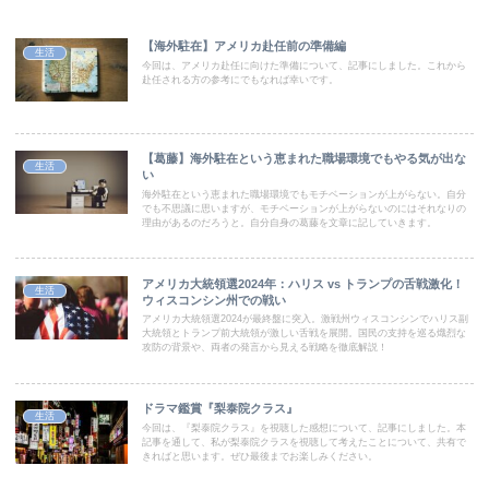
【海外駐在】アメリカ赴任前の準備編
生活
今回は、アメリカ赴任に向けた準備について、記事にしました。これから
赴任される方の参考にでもなれば幸いです。
【葛藤】海外駐在という恵まれた職場環境でもやる気が出な
生活
い
海外駐在という恵まれた職場環境でもモチベーションが上がらない。自分
でも不思議に思いますが、モチベーションが上がらないのにはそれなりの
理由があるのだろうと。自分自身の葛藤を文章に記していきます。
アメリカ大統領選2024年：ハリス vs トランプの舌戦激化！
生活
ウィスコンシン州での戦い
アメリカ大統領選2024が最終盤に突入。激戦州ウィスコンシンでハリス副
大統領とトランプ前大統領が激しい舌戦を展開。国民の支持を巡る熾烈な
攻防の背景や、両者の発言から見える戦略を徹底解説！
ドラマ鑑賞『梨泰院クラス』
生活
今回は、『梨泰院クラス』を視聴した感想について、記事にしました。本
記事を通して、私が梨泰院クラスを視聴して考えたことについて、共有で
きればと思います。ぜひ最後までお楽しみください。