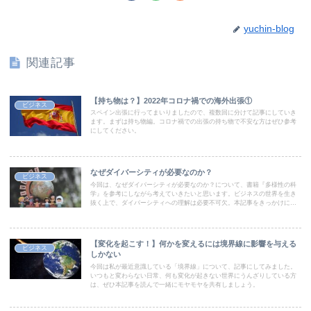
yuchin-blog
関連記事
【持ち物は？】2022年コロナ禍での海外出張①
ビジネス
スペイン出張に行ってまいりましたので、複数回に分けて記事にしていき
ます。まずは持ち物編。コロナ禍での出張の持ち物で不安な方はぜひ参考
にしてください。
なぜダイバーシティが必要なのか？
ビジネス
今回は、なぜダイバーシティが必要なのか？について、書籍『多様性の科
学』を参考にしながら考えていきたいと思います。ビジネスの世界を生き
抜く上で、ダイバーシティへの理解は必要不可欠。本記事をきっかけに興
味を持っていただければ幸いです。
【変化を起こす！】何かを変えるには境界線に影響を与える
ビジネス
しかない
今回は私が最近意識している「境界線」について、記事にしてみました。
いつもと変わらない日常、何も変化が起きない世界にうんざりしている方
は、ぜひ本記事を読んで一緒にモヤモヤを共有しましょう。