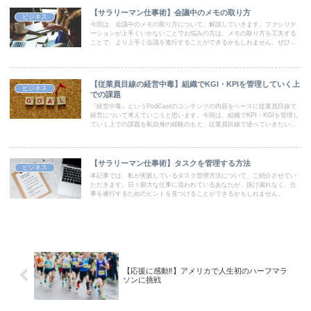
【サラリーマン仕事術】会議中のメモの取り方
ビジネス
今回は、会議中のメモの取り方について、解説していきます。ファシリテ
ーションが上手くいかないことでお悩みの方は、メモの取り方を工夫する
ことで、より上手く会議を進行することができるかもしれません。ぜひ最
後までお楽しみください。
【従業員目線の経営中毒】組織でKGI・KPIを管理していく上
ビジネス
での課題
『経営中毒』というPodCastのコンテンツの内容をベースに従業員目線で
経営について考えていこうと思います。今回は、組織でKPI・KGIを管理し
ていく上での課題を私自身の経験のもと、従業員目線で述べていきたいと
思います。
【サラリーマン仕事術】タスクを管理する方法
ビジネス
本記事では、私が実践しているタスク管理方法について、ご紹介させてい
ただきます。日々膨大な仕事に追われているあなたが、抜け漏れなく、仕
事を遂行するためのヒントを見つけることができるかもしれません。
【応援に感動‼︎】アメリカで人生初のハーフマラ
ソンに挑戦