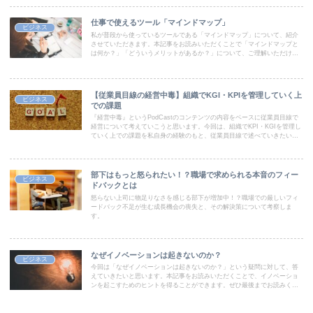
仕事で使えるツール「マインドマップ」
ビジネス
私が普段から使っているツールである「マインドマップ」について、紹介
させていただきます。本記事をお読みいただくことで「マインドマップと
は何か？」「どういうメリットがあるか？」について、ご理解いただけま
す。思考を整理したい、仕事の効率を上げたい方は是非お読みください。
【従業員目線の経営中毒】組織でKGI・KPIを管理していく上
ビジネス
での課題
『経営中毒』というPodCastのコンテンツの内容をベースに従業員目線で
経営について考えていこうと思います。今回は、組織でKPI・KGIを管理し
ていく上での課題を私自身の経験のもと、従業員目線で述べていきたいと
思います。
部下はもっと怒られたい！？職場で求められる本音のフィー
ビジネス
ドバックとは
怒らない上司に物足りなさを感じる部下が増加中！？職場での厳しいフィ
ードバック不足が生む成長機会の喪失と、その解決策について考察しま
す。
なぜイノベーションは起きないのか？
ビジネス
今回は「なぜイノベーションは起きないのか？」という疑問に対して、答
えていきたいと思います。本記事をお読みいただくことで、イノベーショ
ンを起こすためのヒントを得ることができます。ぜひ最後までお読みくだ
さい。