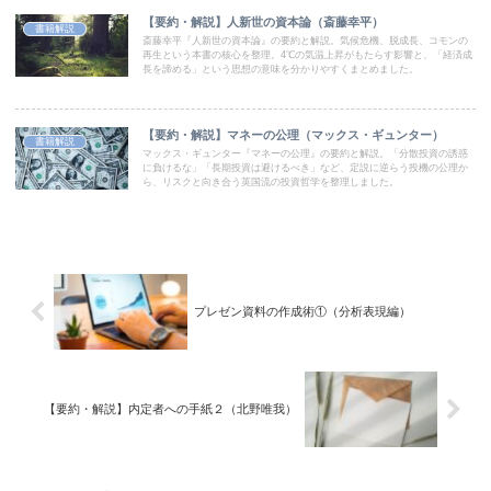
【要約・解説】人新世の資本論（斎藤幸平）
書籍解説
斎藤幸平『人新世の資本論』の要約と解説。気候危機、脱成長、コモンの
再生という本書の核心を整理。4℃の気温上昇がもたらす影響と、「経済成
長を諦める」という思想の意味を分かりやすくまとめました。
【要約・解説】マネーの公理（マックス・ギュンター）
書籍解説
マックス・ギュンター『マネーの公理』の要約と解説。「分散投資の誘惑
に負けるな」「長期投資は避けるべき」など、定説に逆らう投機の公理か
ら、リスクと向き合う英国流の投資哲学を整理しました。
プレゼン資料の作成術①（分析表現編）
【要約・解説】内定者への手紙２（北野唯我）