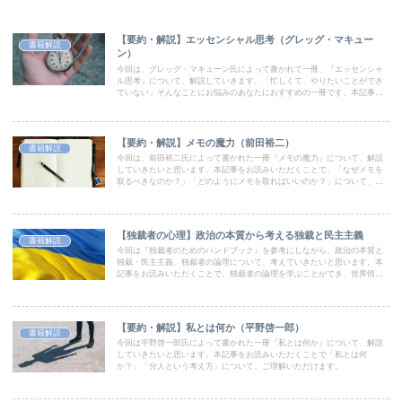
【要約・解説】エッセンシャル思考（グレッグ・マキュー
書籍解説
ン）
今回は、グレッグ・マキューン氏によって書かれて一冊、『エッセンシャ
ル思考』について、解説していきます。「忙しくて、やりたいことができ
ていない」そんなことにお悩みのあなたにおすすめの一冊です。本記事を
通して、「エッセンシャル思考とは何か？」「どう実践するか？」につい
て、学んでいきましょう。
【要約・解説】メモの魔力（前田裕二）
書籍解説
今回は、前田裕二氏によって書かれた一冊『メモの魔力』について、解説
していきたいと思います。本記事をお読みいただくことで、「なぜメモを
取るべきなのか？」「どのようにメモを取ればいいのか？」について、ご
理解いただけます。ぜひ最後までお楽しみください。
【独裁者の心理】政治の本質から考える独裁と民主主義
書籍解説
今回は『独裁者のためのハンドブック』を参考にしながら、政治の本質と
独裁・民主主義、独裁者の論理について、考えていきたいと思います。本
記事をお読みいただくことで、独裁者の論理を学ぶことができ、世界情勢
についての理解が深まります。ぜひ最後までお読みください。
【要約・解説】私とは何か（平野啓一郎）
書籍解説
今回は平野啓一郎氏によって書かれた一冊『私とは何か』について、解説
していきたいと思います。本記事をお読みいただくことで「私とは何
か？」「分人という考え方」について、ご理解いただけます。